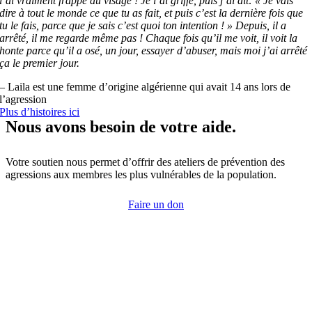
l’ai vraiment frappé au visage ! Je l’ai griffé, puis j’ai dit: « Je vais
dire à tout le monde ce que tu as fait, et puis c’est la dernière fois que
tu le fais, parce que je sais c’est quoi ton intention ! » Depuis, il a
arrêté, il me regarde même pas ! Chaque fois qu’il me voit, il voit la
honte parce qu’il a osé, un jour, essayer d’abuser, mais moi j’ai arrêté
ça le premier jour.
– Laila est une femme d’origine algérienne qui avait 14 ans lors de
l’agression
Plus d’histoires ici
Nous avons besoin de votre aide.
Votre soutien nous permet d’offrir des ateliers de prévention des
agressions aux membres les plus vulnérables de la population.
Faire un don