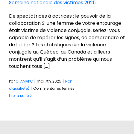
Semaine nationale des victimes 2025
De spectatrices à actrices : le pouvoir de la
collaboration Si une femme de votre entourage
était victime de violence conjugale, seriez-vous
capable de repérer les signes, de comprendre et
de l’aider ? Les statistiques sur la violence
conjugale au Québec, au Canada et ailleurs
montrent qu’il s’agit d’un problème qui nous
touchent tous [...]
Par
CPAMAPC
|
mai 7th, 2025
|
Non
sur
classifié(e)
|
Commentaires fermés
Semaine
Lire la suite
nationale
des
victimes
2025